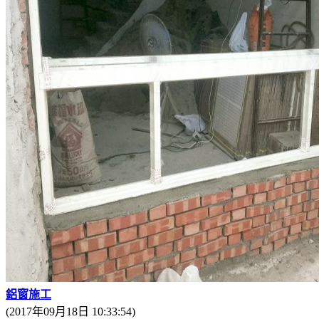
鋁窗施工
(2017年09月18日 10:33:54)