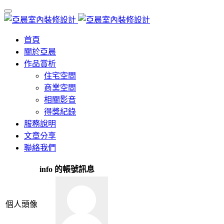
首頁
關於亞晨
作品賞析
住宅空間
商業空間
相關影音
得獎紀錄
服務說明
文章分享
聯絡我們
info 的帳號訊息
個人頭像