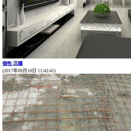
個性-沉穩
(2017年09月18日 11:42:41)