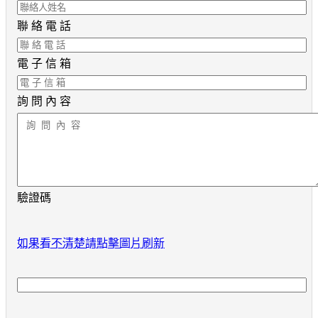
聯 絡 電 話
電 子 信 箱
詢 問 內 容
驗證碼
如果看不清楚請點擊圖片刷新